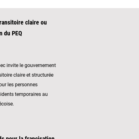
nsitoire claire ou
ion du PEQ
ec invite le gouvernement
oire claire et structurée
pour les personnes
sidents temporaires au
écoise.
s pour la francisation